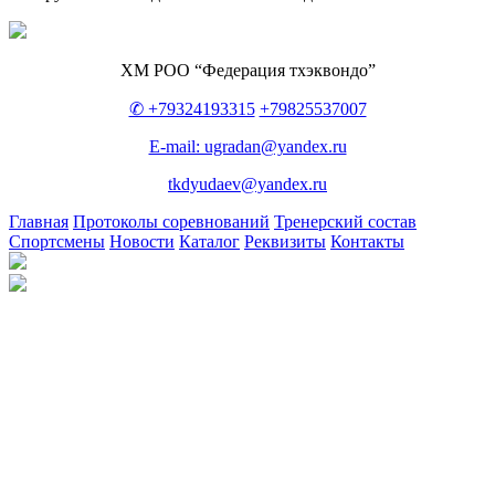
ХМ РОО “Федерация тхэквондо”
✆ +79324193315
+79825537007
E-mail: ugradan@yandex.ru
tkdyudaev@yandex.ru
Главная
Протоколы соревнований
Тренерский состав
Спортсмены
Новости
Каталог
Реквизиты
Контакты